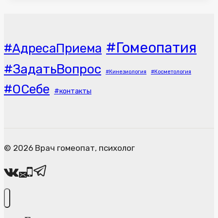
#Гомеопатия
#АдресаПриема
#ЗадатьВопрос
#Кинезиология
#Косметология
#ОСебе
#контакты
© 2026 Врач гомеопат, психолог