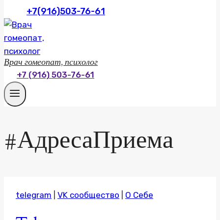
+7(916)503-76-61
Врач гомеопат, психолог
+7 (916) 503-76-61
#АдресаПриема
telegram
|
VK сообщество
|
О Себе