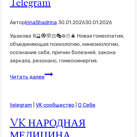
Telegram
Автор
IrinaShadrina
30.01.2026
30.01.2026
Ушакова Я🔮🧿🪬⚖🎭❄️☃️🎄 Новая гомеопатия,
объединяющая психологию, кинезиологию,
осознание себя, причин болезней, закона
зеркала, резонанс, гомеосинергия.
Telegram
Читать далее
telegram
|
VK сообщество
|
О Себе
VK НАРОДНАЯ
МЕДИЦИНА