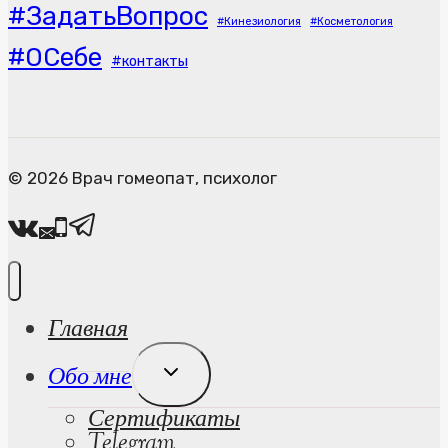
#ЗадатьВопрос
#Кинезиология
#Косметология
#ОСебе
#контакты
© 2026 Врач гомеопат, психолог
Главная
Развернуть
Обо мне
Дочернее
Сертификаты
Меню
Telegram